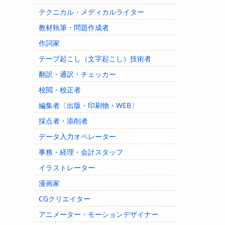
テクニカル・メディカルライター
教材執筆・問題作成者
作詞家
テープ起こし（文字起こし）技術者
翻訳・通訳・チェッカー
校閲・校正者
編集者〔出版・印刷物・WEB〕
採点者・添削者
データ入力オペレーター
事務・経理・会計スタッフ
イラストレーター
漫画家
CGクリエイター
アニメーター・モーションデザイナー