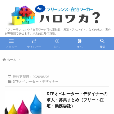
「フリーランス」や「在宅ワーク可の正社員・派遣・アルバイト」などの求人・案件
を職種別で探せます。原則的に毎日更新。





メニュー
サイドバー
前へ
次へ
検索
ホーム
>

2026/08/08

DTPオペレーター・デザイナー

DTPオペレーター・デザイナーの
求人・募集まとめ（フリー・在
宅・業務委託）