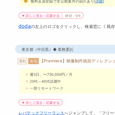
無料会員登録で非公開案件の紹介あり(
詳細
)
▼ 詳しく見る・応募する
締切：9/6
doda
の左上のロゴをクリックし、
検索窓に《 既
東京都（中目黒）◆ 業務委託
【Premiere】映像制作統括ディレクシ
通勤
在宅
週5日。〜750,000円／月
20代～40代活躍中
一部リモートワーク
▼ 詳しく見る・応募する
レバテックフリーランス
へジャンプして、「フリー