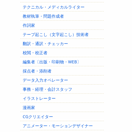
テクニカル・メディカルライター
教材執筆・問題作成者
作詞家
テープ起こし（文字起こし）技術者
翻訳・通訳・チェッカー
校閲・校正者
編集者〔出版・印刷物・WEB〕
採点者・添削者
データ入力オペレーター
事務・経理・会計スタッフ
イラストレーター
漫画家
CGクリエイター
アニメーター・モーションデザイナー