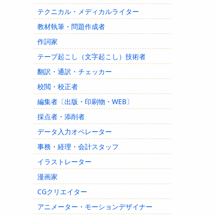
テクニカル・メディカルライター
教材執筆・問題作成者
作詞家
テープ起こし（文字起こし）技術者
翻訳・通訳・チェッカー
校閲・校正者
編集者〔出版・印刷物・WEB〕
採点者・添削者
データ入力オペレーター
事務・経理・会計スタッフ
イラストレーター
漫画家
CGクリエイター
アニメーター・モーションデザイナー