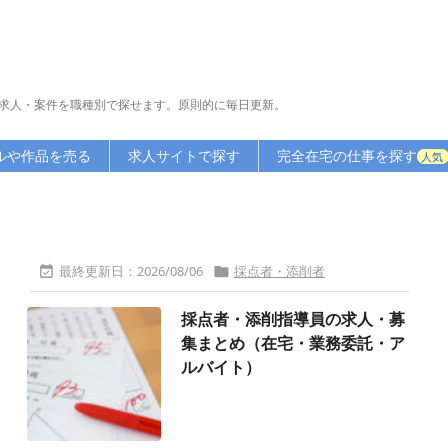
求人・案件を職種別で探せます。原則的に毎日更新。
ルや作品を売る
求人サイトで探す
完全在宅の仕事を探す
人気
2026/08/06
採点者・添削者


採点者・添削指導員の求人・募
集まとめ（在宅・業務委託・ア
ルバイト）