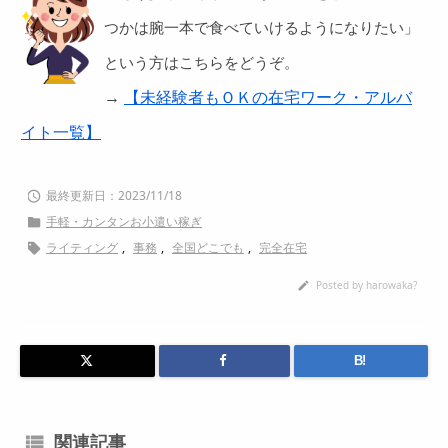
つかは腕一本で食べていけるようになりたい」
という方はこちらをどうぞ。
→
【未経験者もＯＫの在宅ワーク・アルバ
イト一覧】
2023/11/18

手軽・カンタンお小遣い稼ぎ

ライティング
,
事務
,
全国どこでも
,
完全在宅

Posted by
harowaka?

B!
関連記事
