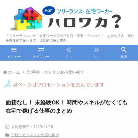
「フリーランス」や「在宅ワーク可の正社員・派遣・アルバイト」などの求人・案件
を職種別で探せます。原則的に毎日更新。





メニュー
サイドバー
前へ
次へ
検索
ホーム
>
手軽・カンタンお小遣い稼ぎ


面接なし！ 未経験OK！ 時間やスキルがなくても
在宅で稼げる仕事のまとめ
2023/11/18

手軽・カンタンお小遣い稼ぎ
