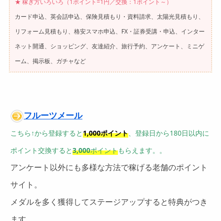
★ 稼ぎ方いろいろ（1ポイント=1円／
交換：1ポイント～）
カード申込、英会話申込、保険見積もり・資料請求、太陽光見積もり、
リフォーム見積もり、格安スマホ申込、FX・証券受講・申込、インター
ネット開通、ショッピング、友達紹介、旅行予約、アンケート、ミニゲ
ーム、掲示板、ガチャなど
フルーツメール
こちら↑から登録すると
1,000ポイント
、登録日から180日以内に
ポイント交換すると
3,000
ポイント
もらえます。。
アンケート以外にも多様な方法で稼げる老舗のポイント
サイト。
メダルを多く獲得してステージアップすると特典がつき
ます。